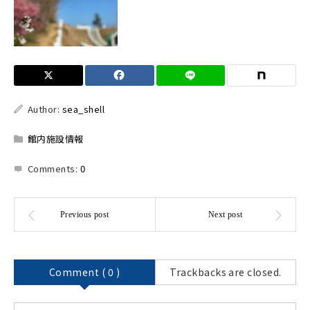
Author:
sea_shell
館内施設情報
Comments:
0
Comment ( 0 )
Trackbacks are closed.