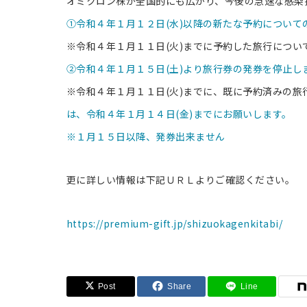
オミクロン株が全国的にも広がり、今後の急速な感染
①令和４年１月１２日(水)以降の新たな予約について
※令和４年１月１１日(火)までに予約した旅行につい
②令和４年１月１５日(土)より旅行券の発券を停止し
※令和４年１月１１日(火)までに、既に予約済みの旅
は、令和４年１月１４日(金)までにお願いします。
※１月１５日以降、発券出来ません
更に詳しい情報は下記ＵＲＬよりご確認ください。
https://premium-gift.jp/shizuokagenkitabi/
Post
Share
Line