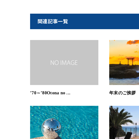
関連記事一覧
’70～’80Otona no ...
年末のご挨拶